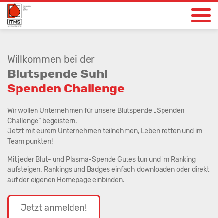
So leicht geht’s
Willkommen bei der
Dabei sein lohnt
Blutspende Suhl
Startunternehmen
Spenden Challenge
Aktuelles
Wir wollen Unternehmen für unsere Blutspende „Spenden
ITMS
Challenge“ begeistern.
Jetzt mit eurem Unternehmen teilnehmen, Leben retten und im
Einloggen
Team punkten!
Mit jeder Blut- und Plasma-Spende Gutes tun und im Ranking
Neu anmelden
aufsteigen. Rankings und Badges einfach downloaden oder direkt
auf der eigenen Homepage einbinden.
Jetzt anmelden!