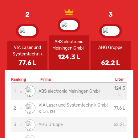
2
3
=
=
ABS electronic
VIA Laser und
AHG Gruppe
Meiningen GmbH
Systemtechnik
124.3 L
GmbH & Co. KG
77.6 L
62.2 L
Ranking
Firma
Liter
124.3
1
ABS electronic Meiningen GmbH
=
L
VIA Laser und Systemtechnik GmbH
2
77.6 L
=
& Co. KG
3
=
AHG Gruppe
62.2 L