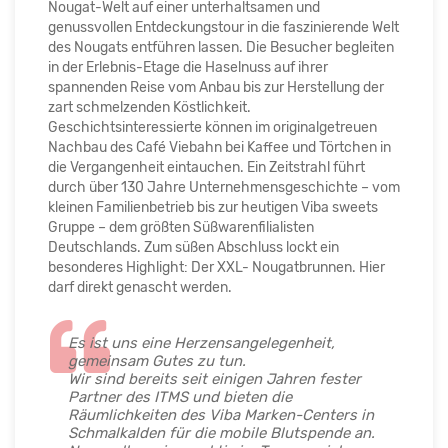
Nougat-Welt auf einer unterhaltsamen und
genussvollen Entdeckungstour in die faszinierende Welt
des Nougats entführen lassen. Die Besucher begleiten
in der Erlebnis-Etage die Haselnuss auf ihrer
spannenden Reise vom Anbau bis zur Herstellung der
zart schmelzenden Köstlichkeit.
Geschichtsinteressierte können im originalgetreuen
Nachbau des Café Viebahn bei Kaffee und Törtchen in
die Vergangenheit eintauchen. Ein Zeitstrahl führt
durch über 130 Jahre Unternehmensgeschichte – vom
kleinen Familienbetrieb bis zur heutigen Viba sweets
Gruppe – dem größten Süßwarenfilialisten
Deutschlands. Zum süßen Abschluss lockt ein
besonderes Highlight: Der XXL- Nougatbrunnen. Hier
darf direkt genascht werden.
Es ist uns eine Herzensangelegenheit,
gemeinsam Gutes zu tun.
Wir sind bereits seit einigen Jahren fester
Partner des ITMS und bieten die
Räumlichkeiten des Viba Marken-Centers in
Schmalkalden für die mobile Blutspende an.