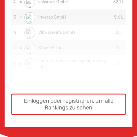
4
=
solvimus GmbH
32.1 L
5
=
Inverso GmbH
5.6 L
6
=
Viba sweets GmbH
0 L
7
=
Starke Erfurt
0 L
dechant hoch- und ingenieurbau g
8
0 L
=
mbh
9
=
Funke Medien Thüringen
0 L
Einloggen oder registrieren, um alle
Rankings zu sehen